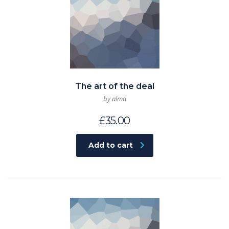
The art of the deal
by alma
£
35.00
Add to cart