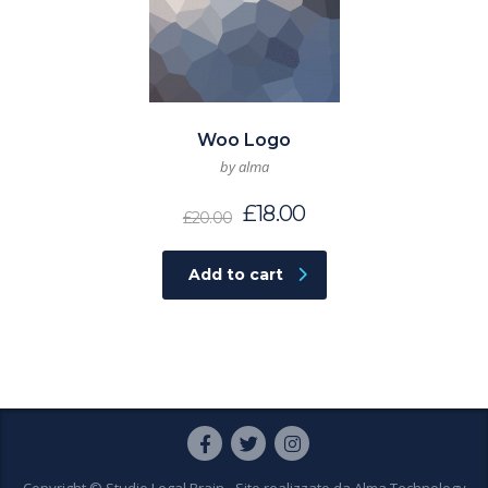
Woo Logo
by alma
£
18.00
£
20.00
Add to cart
Copyright © Studio Legal Brain - Sito realizzato da
Alma Technology