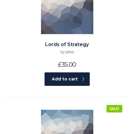
Lords of Strategy
by alma
£
35.00
Add to cart
SALE!