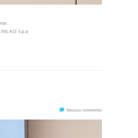
ter.
NS A.D. S.p.a.
Nessun commento